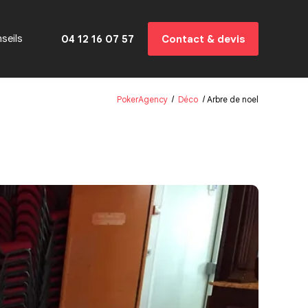
seils
04 12 16 07 57
Contact & devis
PokerAgency
Déco
Arbre de noel