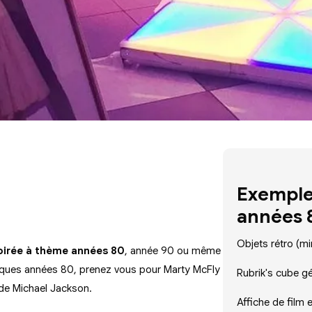
Exemple
années 8
Objets rétro (min
irée à thème années 80
, année 90 ou même
tiques années 80, prenez vous pour Marty McFly
Rubrik's cube g
n de Michael Jackson.
Affiche de film 