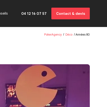
seils
04 12 16 07 57
Contact & devis
PokerAgency
Déco
Années 80