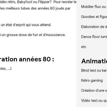
déo rétro, Babyfoot ou Fliipper? Pour recréer le
Mobilier fluo ou
les meilleurs tubes des années 80 joués par
Goodies et figur
 un état d'esprit qui vous attend.
Elaboration de 
t un grosse dose de fun et d'insouciance.
Dance floor lum
etc
ation années 80 :
Animati
es, ...)
Blind test ou k
Rétro gaming
Création d'une 
Vidéo test ou q